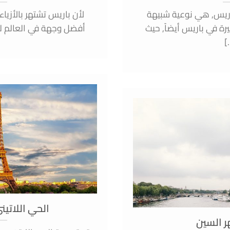
يس, هي نوعية شبيهة
لأن باريس تشتهر بالأزياء
رة في باريس أيضاً, حيث
أفضل وجهة في العالم ل
[.
الحي اللاتي
ر السين