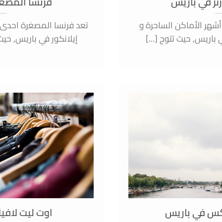
ر في باريس
فرنسا المصغ
شهر الأماكن الساحرة و
تعد فرنسا المصغرة احدى
باريس, حيث تتوج [...]
إيلانكور في باريس, حيث
س في باريس
اوت ليت لافي