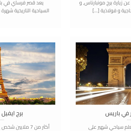
ن زيارة برج مونبارناس, و
يعد قصر فرساي في با
ة و فولاذية [...]
السياحية التاريخية شهرة ف
في باريس
برج ايفيل
لم سياحي شهير على
أكثر من 7 ملايين 