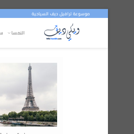
تخطي
موسوعة ترافيل ديف السياحية
للمحتوى
النمسا
سو