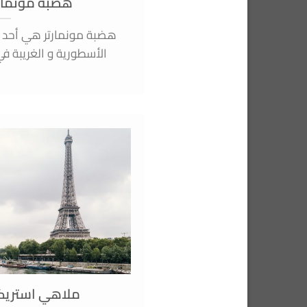
هضبة مونمارت
هضبة مونمارتر هي أحد أ
الأسطورية و الغريبة في 
ملاهي استريك