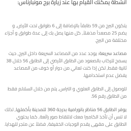
أنشطة يمكنك القيام بها عند زيارة برج مونبارناس:
يتكون البرج من 59 طابقاً بالإضافة إلى 6 طوابق تحت الأرض, و
يضم 25 مصعداً مذهلاً, كل منها يصل بك إلى عدة طوابق و أجزاء
مختلفة من البرج.
مصاعد سريعة:
يوجد عدد من المصاعد السريعة داخل البرج, حيث
يسمح للركاب بالصعود من الطابق الأرضي إلى الطابق 56 خلال 38
ثانية فقط, لكن إذا كنت تعاني من دوار أو خوف من المصاعد
يفضل عدم استخدامها.
للوصول إلى الطابق العلوي و التراس, يتم من خلال السلالم فقط
من الطابق رقم 56.
يوفر الطابق 56 مناظر بانورامية بدرجة 360 للمدينة بأكملها,
لذلك
لا تنس أن تأخذ الكاميرا معك لالتقاط صور رائعة, كما يحتوي
الطابق على مقهى يقدم الوجبات الخفيفة, فضلاً عن متجر للهدايا.