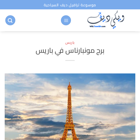
خطي
موسوعة ترافيل ديف السياحية
لمحتوى
باريس
برج مونبارناس في باريس