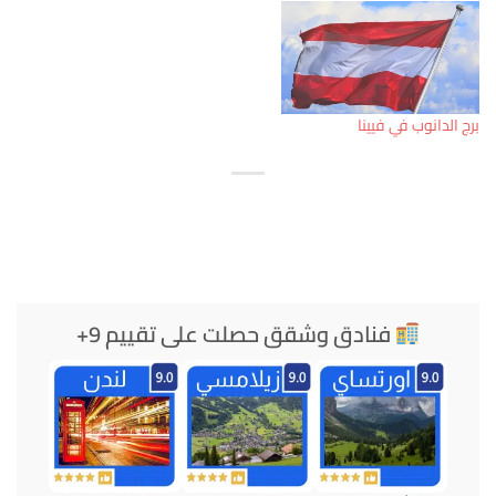
برج الدانوب في فيينا
فنادق وشقق حصلت على تقييم 9+