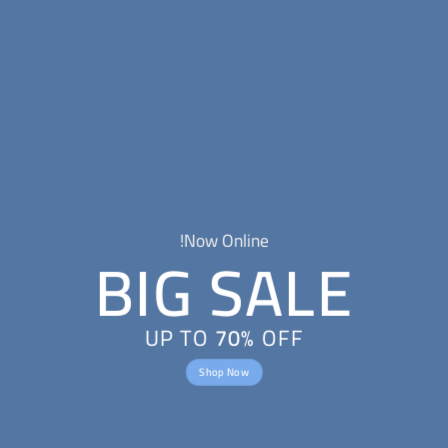
Now Online!
BIG SALE
UP TO
70%
OFF
Shop Now