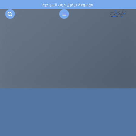
خطي
موسوعة ترافيل ديف السياحية
لمحتوى