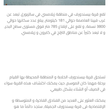
تقع قرية بيسندورف في منطقة زيلامسي في سالزبورغ, تبعد عن
غرب فيينا العاصمة حوالي 181 كيلومتر, يبلغ عدد سكانها حوالي
3800 نسمة, و تقع على ارتفاع 785 متر فوق مستوى سطح البحر,
و لا تبعد كثيراً عن مناطق التزلج في كابرون و زيلامسي.
تستحق قرية بيسندورف الخلابة و المنطقة المحيطة بها القيام
برحلة مهما كان الموسم, حيث يمكنك اكتشاف هذه القرية سواء
في الصيف أو الشتاء بشكل طبيعي.
يمكنك العثور على العديد من الفنادق الفاخرة و المتوسطة و
الإقتصادية في قرية بيسندورف الجميلة, ستجد دائماً ما هو