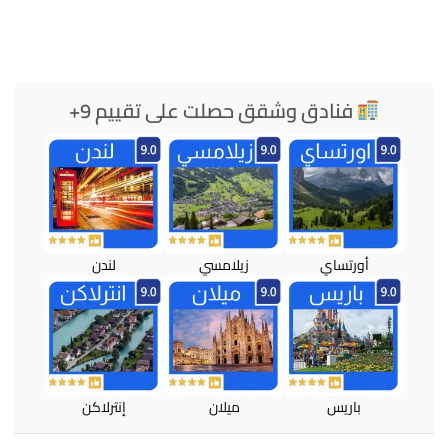
فنادق وشقق حصلت على تقييم 9+
أورتساي
زيلامسي
لندن
باريس
ميلان
إنترلاكن