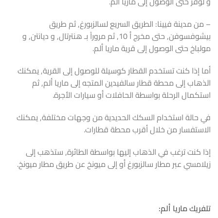
و لوفر حتى الوصول إلى ماريا ألم.
– من مدينة فيينا: الطريق السريع لسالزبورغ, ثم طريق
بيشوفسوفن, حتى مخرج أ 10, ثم مروراً بـ هنترتال, و ديانتن, و
مولباخ حتى الوصول إلى قرية ماريا ألم.
أما إذا كنت تستخدم القطار كوسيلة للوصول إلى القرية, يمكنك
الذهاب إلى محطة قطار سالفيدين المتجه إلى ماريا ألم, ثم
استكمال الرحلة بواسطة الحافلات أو سيارات الأجرة.
في حالة استخدام السكك الحديدية من وجهات مختلفة, يمكنك
الاستفسار من خلال أقرب محطة قطارات.
إذا كنت ترغب في الذهاب إليها بواسطة الطائرة, ستذهب إلى
زيلامسي عبر مطار سالزبورغ أو إلى ميونخ عن طريق مطار ميونخ.
تلفريك ماريا ألم: