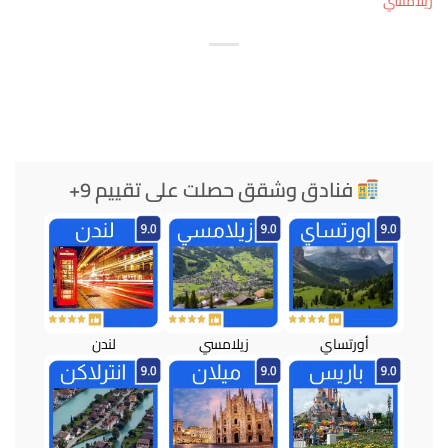
زيلامسي
فنادق وشقق حصلت على تقييم 9+
أورتساي
زيلامسي
لندن