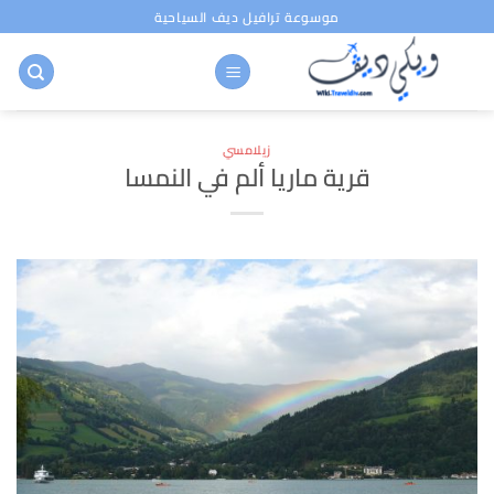
خطي
موسوعة ترافيل ديف السياحية
لمحتوى
زيلامسي
قرية ماريا ألم في النمسا