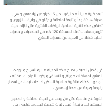
تبعد قرية ماريا ألم ما يقرب من 15 كيلو عن زيلامسي و هي
مدينة هادئة جداً و تابعة لمنطقة بينزغاو في ولاية سالزبورغ, و
تحتضن هذه القرية الساحرة الرياضات الشتوية مثل التزلج, حيث
تتوفر مساحات تمتد لمسافة 120 كم من المنحدرات و ممرات
الجليد فضلاً عن العديد من مسارات المشي.
في فصل الصيف, تصبح هذه المدينة مثالية للسياح و لهواة
المشي لمسافات طويلة, و التسلق, و ركوب الدراجات بمختلف
أنواعها , كذلك فالقرية مناسبة للسكن اذا كنت تبحث عن اسعار
رخيصة بعيدة عن ضجة زيلامسي .
القرية غير مناسبة لكل من يبحث عن الحياة الصاخبة و الضجيج
المستمر ليلاً و نهاراً, فهي قرية شديدة الهدوء, للراغبين في