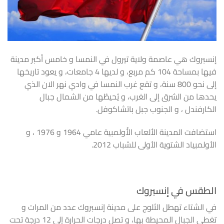
إنسبروك هي عاصمة ولاية تيرول في النمسا و خامس أكبر مدينة
فيها بمساحة 104 كم مربع، و لديها 4 جامعات، و يعود تاريخها
إلى نحو 800 سنة، و تقع غرب النمسا في وادي نهر الان الذي
يحدها من الشرق إلى الغرب، و يُحيطُها من الشمال جبال
الكارفندل ، و الجنوب جبل باتشاكوفل.
استضافت المدينة الألعاب الأُولمبية عامي 1964 و 1976 ، و
الأولمبياد الشتوية الأولى للشباب 2012.
الطقس في إنسبروك
في الشتاء تهطل الثلوج على مدينة إنسبروك عدد من المرات و
تغطي الجبال المحيطة بها، و تصل درجات الحرارة إلى 12 درجة تحت