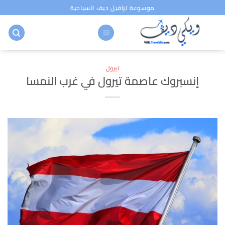
خطي
موسوعة ترافيل ديف السياحية
لمحتوى
تيرول
إنسبروك عاصمة تيرول في غرب النمسا