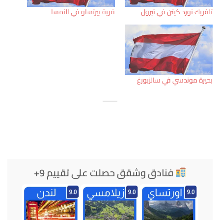
تلفريك نورد كيتن في تيرول
قرية بيرتساو في النمسا
بحيرة موندسي في سالزبورغ
فنادق وشقق حصلت على تقييم 9+