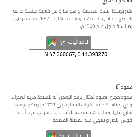
السطح الذهبي
يقع بوسط البلدة القديمة، و هو عبارة عن شرفة خشبية مزينة
بالقطع النحاسية المذهبة يصل عددها إلى 2657 قطعة وبنيَ
بمناسبة حلول عام 1500م.
الاحداثيات
عمود أنّا
عمود حجري يعلوه تمثال يزعُم البعض أنه للسيدة مريم العذراء،
وبنيَ بمناسبة جلاء القوات البافارية في 1703م، و يقع بوسط
شارع ماريا تيريزا، و هو منطقة للمُشاة و التسوق، و يبدأ عند
قوس النصر و ينتهي عند المدينة القديمة.
الاحداثيات