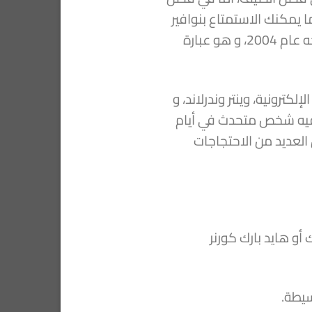
 يمكنك الاستمتاع بنوافير
الحديقة و زيارة النصب التذكاري للأميرة البريطانية المحبوبة، الأميرة ديانا، و الذي تم افتتاحه عام 2004، و هو عبارة
كترونية، وينتر وندرلاند، و
 فيه شخص متحدث في أيام
لعديد من الاحتجاجات
و هايد بارك كورنر
سيطة.