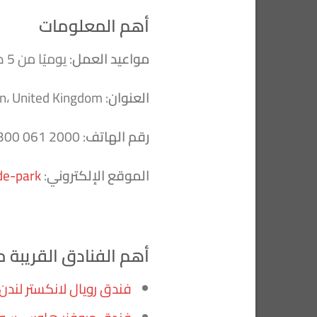
أهم المعلومات
مواعيد العمل
: يوميًا من 5 صباحًا حتى 12 صباحًا.
العنوان
: W2 2UH London، United Kingdom
رقم الهاتف
: 2000 061 300 44+
الموقع الإلكتروني
:
de-park
أهم الفنادق القريبة م
فندق
رويال لانكستر لندن