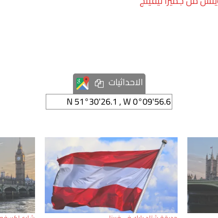
س من جميرا ليفينج
الاحداثيات
حديقة شتاد بارك في فيينا
شارع اكسفور