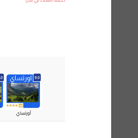
أورتساي