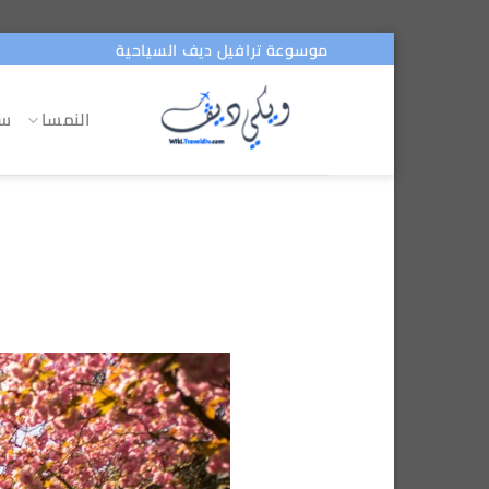
تخطي
موسوعة ترافيل ديف السياحية
للمحتوى
النمسا
سو