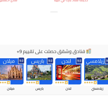
فنادق وشقق حصلت على تقييم 9+
زيلامسي
لندن
باريس
ميلان