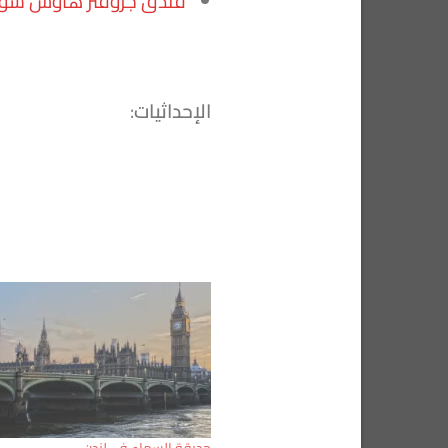
فندق
جروفنر هاوس سويت
الإحداثيات
:
حديقة السماء في لندن