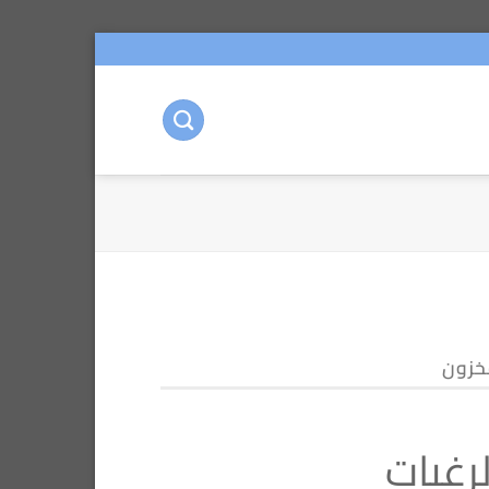
خزون
رغبات