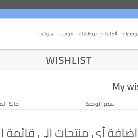
يسرا
ألمانيا
بريطانيا
فرنسا
هولندا
WISHLIST
My wis
سعر الوحدة
حالة الم
 إضافة أي منتجات إلى قائمة ال