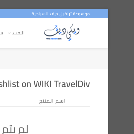
تخطي
موسوعة ترافيل ديف السياحية
للمحتوى
النمسا
سو
hlist on WIKI TravelDiv
اسم المنتج
لم يتم